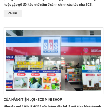
hoặc gặp gỡ đối tác nhờ nằm ở sảnh chính của tòa nhà SCS.
Chi tiết
CỬA HÀNG TIỆN LỢI - SCS MINI SHOP
Như tên gọi " MINISHOP", cửa hàng tiện lợi là mô hình kinh doanh