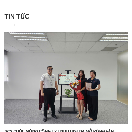
TIN TỨC
SCS CHÚC MỪNG CÔNG TY TNHH HISEDA MỞ RỘNG VĂN