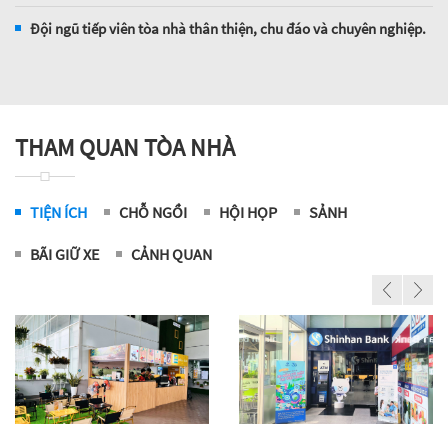
Đội ngũ tiếp viên tòa nhà thân thiện, chu đáo và chuyên nghiệp.
THAM QUAN TÒA NHÀ
TIỆN ÍCH
CHỖ NGỒI
HỘI HỌP
SẢNH
BÃI GIỮ XE
CẢNH QUAN