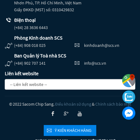
Nhơn Phú, TP. Hồ Chí Minh, Việt Nam
Giấy ĐKKD (MST) số: 0310429832
Điện thoại
(+84) 28 3636 6443
Phòng Kinh doanh SCS
(+84) 908 018 025
kinhdoanh@scs.vn
Ban Quản lý Toà nhà SCS
(+84) 902 707 141
info@scs.vn
Liên kết website
© 2022 Sacom Chip Sang.
Điều khoản sử dụng
&
Chính sách bảo mật
b
c
r
Ý KIẾN KHÁCH HÀNG