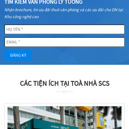
TÌM KIẾM VĂN PHÒNG LÝ TƯỞNG
Nhận brochure, tin ưu đãi thuê văn phòng và các ưu đãi cho DN tại
Khu công nghệ cao
ĐĂNG KÝ
CÁC TIỆN ÍCH TẠI TOÀ NHÀ SCS