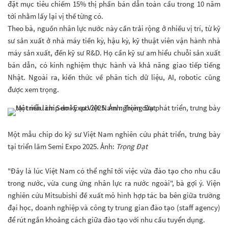
đặt mục tiêu chiếm 15% thị phần bán dẫn toàn cầu trong 10 năm
tới nhằm lấy lại vị thế từng có.
Theo bà, nguồn nhân lực nước này cần trải rộng ở nhiều vị trí, từ kỹ
sư sản xuất ở nhà máy tiền kỳ, hậu kỳ, kỹ thuật viên vận hành nhà
máy sản xuất, đến kỹ sư R&D. Họ cần kỹ sư am hiểu chuỗi sản xuất
bán dẫn, có kinh nghiệm thực hành và khả năng giao tiếp tiếng
Nhật. Ngoài ra, kiến thức về phân tích dữ liệu, AI, robotic cũng
được xem trọng.
Một mẫu chip do kỹ sư Việt Nam nghiên cứu phát triển, trưng bày
tại triển lãm Semi Expo 2025. Ảnh:
Trọng Đạt
"Đây là lúc Việt Nam có thể nghĩ tới việc vừa đào tạo cho nhu cầu
trong nước, vừa cung ứng nhân lực ra nước ngoài", bà gợi ý. Viện
nghiên cứu Mitsubishi đề xuất mô hình hợp tác ba bên giữa trường
đại học, doanh nghiệp và công ty trung gian đào tạo (staff agency)
để rút ngắn khoảng cách giữa đào tạo với nhu cầu tuyển dụng.