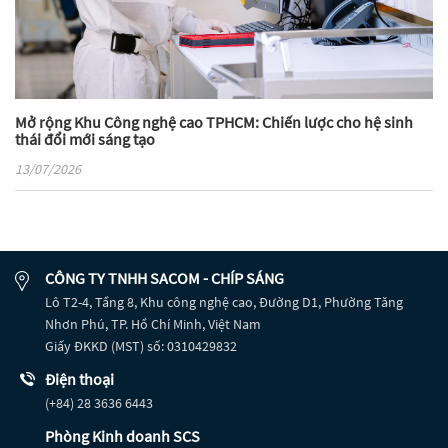
Mở rộng Khu Công nghệ cao TPHCM: Chiến lược cho hệ sinh
thái đổi mới sáng tạo
13/07/2026
CÔNG TY TNHH SACOM - CHÍP SÁNG
Lô T2-4, Tầng 8, Khu công nghệ cao, Đường D1, Phường Tăng
Nhơn Phú, TP. Hồ Chí Minh, Việt Nam
Giấy ĐKKD (MST) số: 0310429832
Điện thoại
(+84) 28 3636 6443
Phòng Kinh doanh SCS