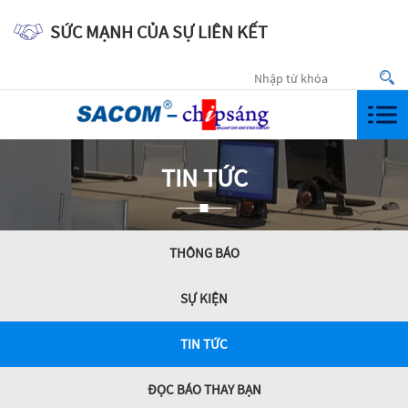
SỨC MẠNH CỦA SỰ LIÊN KẾT
Togg
navi
TIN TỨC
THÔNG BÁO
SỰ KIỆN
TIN TỨC
ĐỌC BÁO THAY BẠN