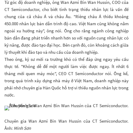
Từ góc độ doanh nghiệp, ông Wan Azmi Bin Wan Hussin, COO của
CT Semiconductor, cho biết tình trạng thiếu nhân lực là vấn đề
chung của cả châu Á và châu Âu. "Riêng châu Á thiếu khoảng
450.000 nhân lực bán dẫn trình độ cao. Việt Nam cũng không nằm
ngoài xu hướng này", ông nói. Ông cho rằng ngành công nghiệp
bán dẫn đang phát triển nhanh hơn so với nguồn cung nhân lực có
kỹ năng, được đào tạo đại học. Bên cạnh đó, còn khoảng cách giữa
lý thuyết khi đào tạo và nhu cầu của doanh nghiệp.
Theo ông, kỹ sư mới ra trường khó có thể đáp ứng ngay yêu cầu
thực tế. "Không dễ để một người làm việc được ngay. Ít nhất 6
tháng mới quen máy móc", CEO CT Semiconductor nói. Ông kể,
trong quá trình xây dựng nhà máy ở Việt Nam, doanh nghiệp này
phải nhờ chuyên gia Hàn Quốc hỗ trợ vì thiếu nguồn nhân lực trong
nước.
Chuyên gia Wan Azmi Bin Wan Hussin của CT Semiconductor.
Ảnh:
Minh Sơn