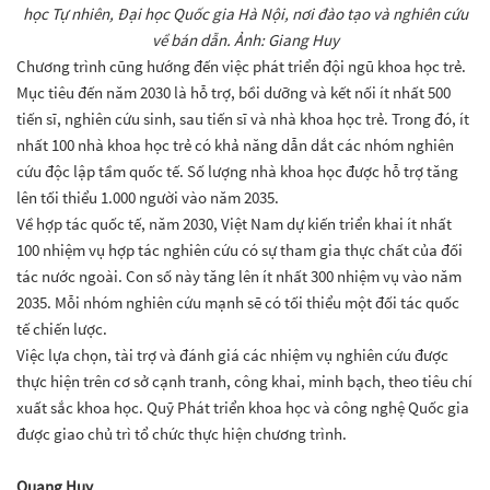
học Tự nhiên, Đại học Quốc gia Hà Nội, nơi đào tạo và nghiên cứu
về bán dẫn. Ảnh: Giang Huy
Chương trình cũng hướng đến việc phát triển đội ngũ khoa học trẻ.
Mục tiêu đến năm 2030 là hỗ trợ, bồi dưỡng và kết nối ít nhất 500
tiến sĩ, nghiên cứu sinh, sau tiến sĩ và nhà khoa học trẻ. Trong đó, ít
nhất 100 nhà khoa học trẻ có khả năng dẫn dắt các nhóm nghiên
cứu độc lập tầm quốc tế. Số lượng nhà khoa học được hỗ trợ tăng
lên tối thiểu 1.000 người vào năm 2035.
Về hợp tác quốc tế, năm 2030, Việt Nam dự kiến triển khai ít nhất
100 nhiệm vụ hợp tác nghiên cứu có sự tham gia thực chất của đối
tác nước ngoài. Con số này tăng lên ít nhất 300 nhiệm vụ vào năm
2035. Mỗi nhóm nghiên cứu mạnh sẽ có tối thiểu một đối tác quốc
tế chiến lược.
Việc lựa chọn, tài trợ và đánh giá các nhiệm vụ nghiên cứu được
thực hiện trên cơ sở cạnh tranh, công khai, minh bạch, theo tiêu chí
xuất sắc khoa học. Quỹ Phát triển khoa học và công nghệ Quốc gia
được giao chủ trì tổ chức thực hiện chương trình.
Quang Huy