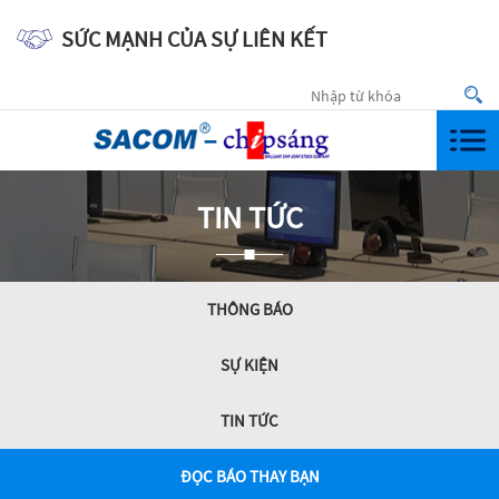
SỨC MẠNH CỦA SỰ LIÊN KẾT
Togg
navi
TIN TỨC
THÔNG BÁO
SỰ KIỆN
TIN TỨC
ĐỌC BÁO THAY BẠN