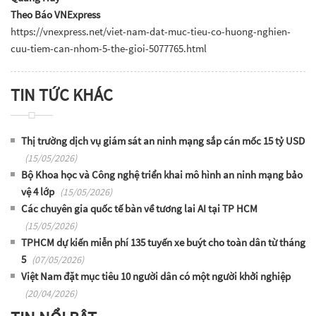
Theo Báo VNExpress
https://vnexpress.net/viet-nam-dat-muc-tieu-co-huong-nghien-
cuu-tiem-can-nhom-5-the-gioi-5077765.html
TIN TỨC KHÁC
Thị trường dịch vụ giám sát an ninh mạng sắp cán mốc 15 tỷ USD
(15/05/2026)
Bộ Khoa học và Công nghệ triển khai mô hình an ninh mạng bảo
vệ 4 lớp
(15/05/2026)
Các chuyên gia quốc tế bàn về tương lai AI tại TP HCM
(15/05/2026)
TPHCM dự kiến miễn phí 135 tuyến xe buýt cho toàn dân từ tháng
5
(07/05/2026)
Việt Nam đặt mục tiêu 10 người dân có một người khởi nghiệp
(20/04/2026)